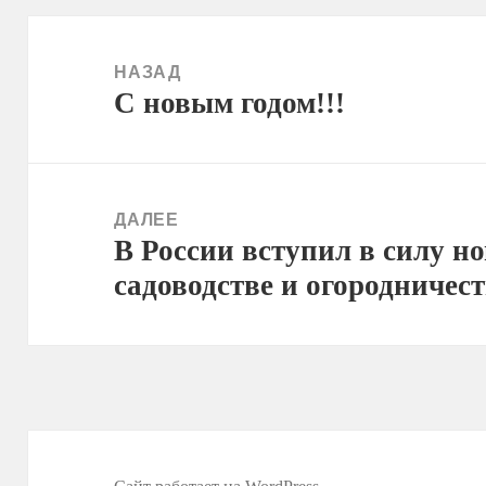
Навигация
по
НАЗАД
C новым годом!!!
записям
Предыдущая
запись:
ДАЛЕЕ
В России вступил в силу н
Следующая
садоводстве и огородничес
запись: