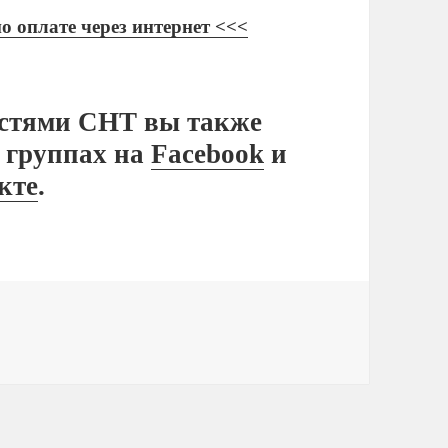
 оплате через интернет <<<
остями СНТ вы также
 группах на
Facebook
и
кте
.