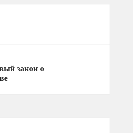
овый закон о
тве