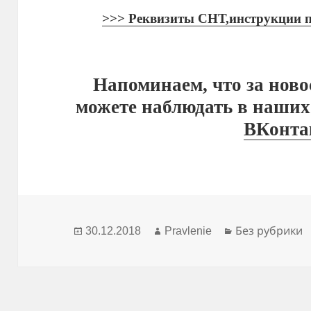
>>> Реквизиты СНТ,инструкции по
Напоминаем, что за нов
можете наблюдать в наших
ВКонта
Опубликовано
Автор
Рубрики
30.12.2018
Pravlenie
Без рубрики