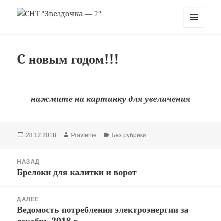
СНТ "Звездочка — 2"
МЕНЮ
И
ВИДЖЕТЫ
C новым годом!!!
нажмите на картинку для увеличения
Опубликовано
Автор
Рубрики
28.12.2018
Pravlenie
Без рубрики
Навигация
НАЗАД
по
Брелоки для калитки и ворот
Предыдущая
записям
запись:
ДАЛЕЕ
Ведомость потребления электроэнергии за
Следующая
декабрь 2018 г.