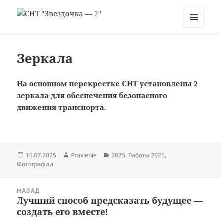
СНТ "Звездочка — 2"
МЕНЮ
И
ВИДЖЕТЫ
Зеркала
На основном перекрестке СНТ установлены 2
зеркала для обеспечения безопасного
движения транспорта.
Опубликовано
Автор
Рубрики
15.07.2025
Pravlenie
2025
,
Работы 2025
,
Фотографии
Навигация
НАЗАД
по
Лучший способ предсказать будущее —
Предыдущая
записям
создать его вместе!
запись: