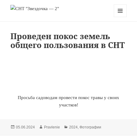
СНТ "Звездочка — 2"
МЕНЮ
И
ВИДЖЕТЫ
Проведен покос земель
общего пользования в СНТ
Просьба садоводам провести покос травы у своих
участков!
Опубликовано
Автор
Рубрики
05.06.2024
Pravlenie
2024
,
Фотографии