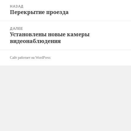
Навигация
НАЗАД
по
Перекрытие проезда
Предыдущая
записям
запись:
ДАЛЕЕ
Установлены новые камеры
Следующая
видеонаблюдения
запись:
Сайт работает на WordPress