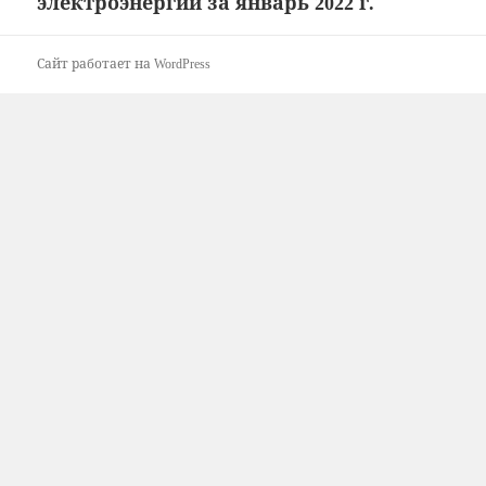
электроэнергии за январь 2022 г.
запись:
Сайт работает на WordPress