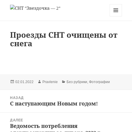
СНТ "Звездочка — 2"
МЕНЮ
И
ВИДЖЕТЫ
Проезды СНТ очищены от
снега
Опубликовано
Автор
Рубрики
02.01.2022
Pravlenie
Без рубрики
,
Фотографии
Навигация
НАЗАД
по
С наступающим Новым годом!
Предыдущая
записям
запись:
ДАЛЕЕ
Ведомость потребления
Следующая