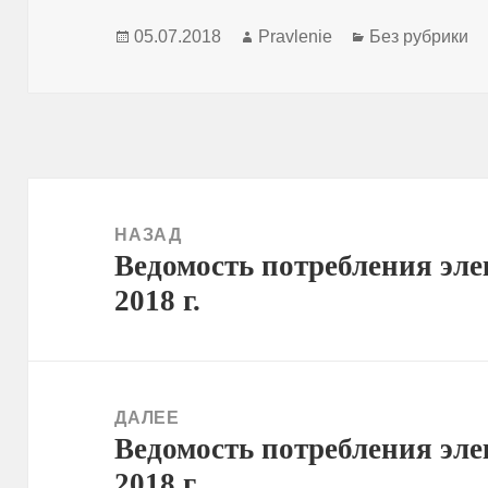
Опубликовано
Автор
Рубрики
05.07.2018
Pravlenie
Без рубрики
Навигация
по
НАЗАД
Ведомость потребления эле
записям
Предыдущая
2018 г.
запись:
ДАЛЕЕ
Ведомость потребления эле
Следующая
2018 г.
запись: