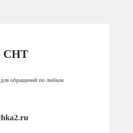
а СНТ
 для обращений по любым
:
chka2.ru