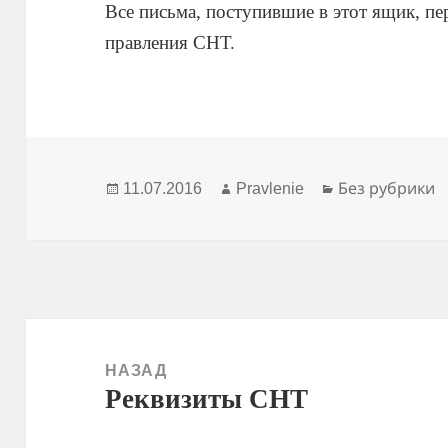
Все письма, поступившие в этот ящик, п
правления СНТ.
Опубликовано
Автор
Рубрики
11.07.2016
Pravlenie
Без рубрики
Навигация
по
НАЗАД
Реквизиты СНТ
записям
Предыдущая
запись: