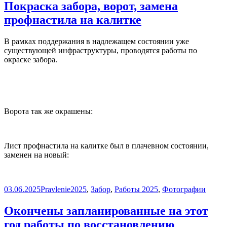
Покраска забора, ворот, замена
профнастила на калитке
В рамках поддержания в надлежащем состоянии уже
существующей инфраструктуры, проводятся работы по
окраске забора.
Ворота так же окрашены:
Лист профнастила на калитке был в плачевном состоянии,
заменен на новый:
Опубликовано
Автор
Рубрики
03.06.2025
Pravlenie
2025
,
Забор
,
Работы 2025
,
Фотографии
Окончены запланированные на этот
год работы по восстановлению