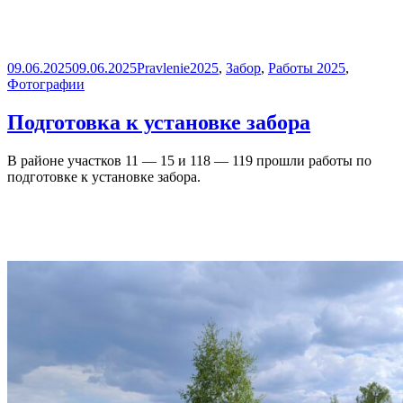
Опубликовано
Автор
Рубрики
09.06.2025
09.06.2025
Pravlenie
2025
,
Забор
,
Работы 2025
,
Фотографии
Подготовка к установке забора
В районе участков 11 — 15 и 118 — 119 прошли работы по
подготовке к установке забора.