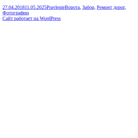
обзор
Опубликовано
Автор
Рубрики
27.04.2018
11.05.2025
Pravlenie
Ворота
,
Забор
,
Ремонт дорог
,
изменений,
Фотографии
произошедших
Сайт работает на WordPress
в
СНТ
за
последние
два
года