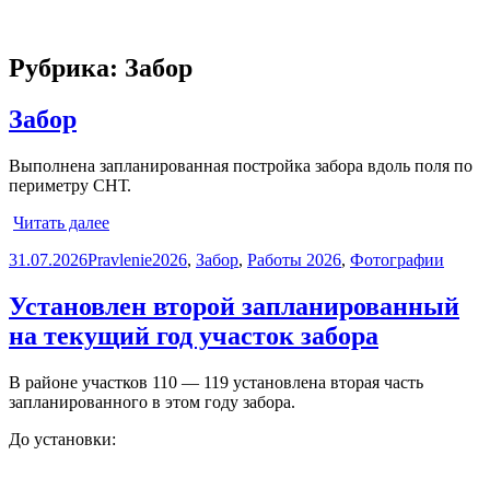
Рубрика:
Забор
Забор
Выполнена запланированная постройка забора вдоль поля по
периметру СНТ.
Забор
Читать далее
Опубликовано
Автор
Рубрики
31.07.2026
Pravlenie
2026
,
Забор
,
Работы 2026
,
Фотографии
Установлен второй запланированный
на текущий год участок забора
В районе участков 110 — 119 установлена вторая часть
запланированного в этом году забора.
До установки: