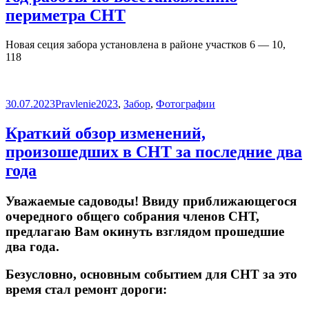
периметра СНТ
Новая сеция забора установлена в районе участков 6 — 10,
118
Опубликовано
Автор
Рубрики
30.07.2023
Pravlenie
2023
,
Забор
,
Фотографии
Краткий обзор изменений,
произошедших в СНТ за последние два
года
Уважаемые садоводы! Ввиду приближающегося
очередного общего собрания членов СНТ,
предлагаю Вам окинуть взглядом прошедшие
два года.
Безусловно, основным событием для СНТ за это
время стал
ремонт дороги
: