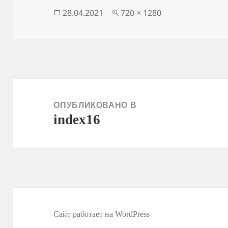
Опубликовано
Полный
28.04.2021
720 × 1280
размер
Навигация
по
ОПУБЛИКОВАНО В
index16
записям
Сайт работает на WordPress