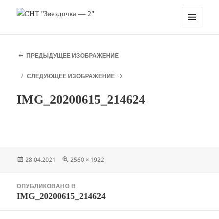
СНТ "Звездочка — 2"
МЕНЮ
И
ВИДЖЕТЫ
ПРЕДЫДУЩЕЕ ИЗОБРАЖЕНИЕ
СЛЕДУЮЩЕЕ ИЗОБРАЖЕНИЕ
IMG_20200615_214624
Опубликовано
Полный
28.04.2021
2560 × 1922
размер
Навигация
ОПУБЛИКОВАНО В
по
IMG_20200615_214624
записям